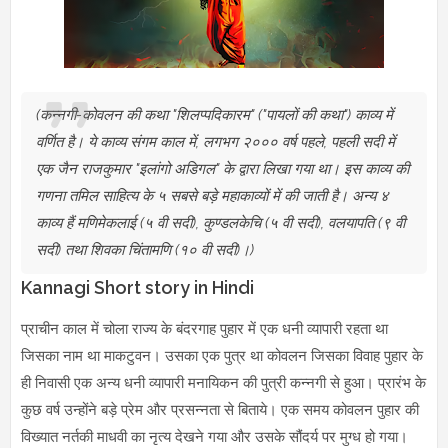
(कन्नगी-कोवलन की कथा "शिलप्पदिकारम" ("पायलों की कथा") काव्य में
वर्णित है। ये काव्य संगम काल में, लगभग २००० वर्ष पहले, पहली सदी में
एक जैन राजकुमार "इलांगो अडिगल" के द्वारा लिखा गया था। इस काव्य की
गणना तमिल साहित्य के ५ सबसे बड़े महाकाव्यों में की जाती है। अन्य ४
काव्य हैं मणिमेकलाई (५ वी सदी), कुण्डलकेचि (५ वी सदी), वलयापति (९ वी
सदी) तथा शिवका चिंतामणि (१० वी सदी)।)
Kannagi Short story in Hindi
प्राचीन काल में चोला राज्य के बंदरगाह पुहार में एक धनी व्यापारी रहता था
जिसका नाम था माकटुवन। उसका एक पुत्र था कोवलन जिसका विवाह पुहार के
ही निवासी एक अन्य धनी व्यापारी मनायिकन की पुत्री कन्नगी से हुआ। प्रारंभ के
कुछ वर्ष उन्होंने बड़े प्रेम और प्रसन्नता से बिताये। एक समय कोवलन पुहार की
विख्यात नर्तकी माधवी का नृत्य देखने गया और उसके सौंदर्य पर मुग्ध हो गया।