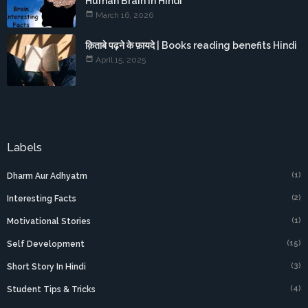
Human Brain In Hindi
March 16, 2026
क़िताबे पढ़ने के फ़ायदे | Books reading benefits Hindi
April 15, 2025
Labels
(1)
Dharm Aur Adhyatm
(2)
Interesting Facts
(1)
Motivational Stories
(15)
Self Development
(3)
Short Story In Hindi
(4)
Student Tips & Tricks